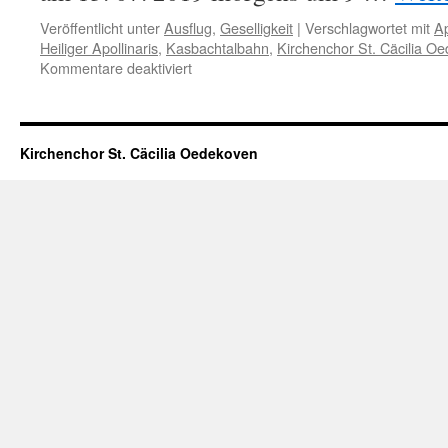
Veröffentlicht unter
Ausflug
,
Geselligkeit
|
Verschlagwortet mit
Ap
Heiliger Apollinaris
,
Kasbachtalbahn
,
Kirchenchor St. Cäcilia O
für
Kommentare deaktiviert
Straußenfarm,
Apollinariskirche
und
Kasbachtal
Kirchenchor St. Cäcilia Oedekoven
–
Ausflug
des
Kirchenchores
St.
Cäcilia
Oedekoven