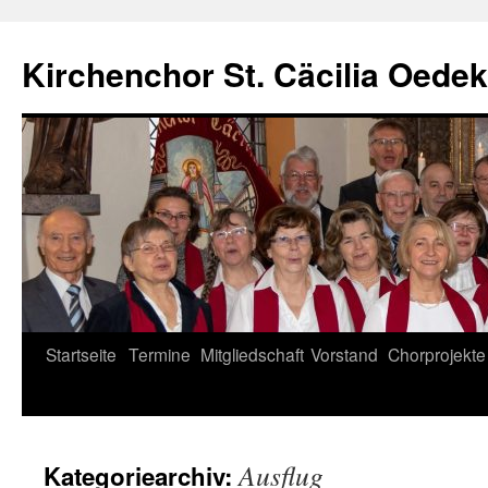
Zum
Inhalt
Kirchenchor St. Cäcilia Oede
springen
Startseite
Termine
Mitgliedschaft
Vorstand
Chorprojekte
Ausflug
Kategoriearchiv: