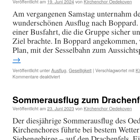
Veröffentlicht am
19. Juni 2024
von
Kirchenchor Oedekoven
Am vergangenen Samstag unternahm de
wunderschönen Ausflug nach Boppard. 
einer Busfahrt, die die Gruppe sicher un
Ziel brachte. In Boppard angekommen, 
Plan, mit der Sesselbahn zum Aussich
→
Veröffentlicht unter
Ausflug
,
Geselligkeit
|
Verschlagwortet mit
Ki
für
Kommentare deaktiviert
Ausflug
nach
Boppard:
Sommerausflug zum Drachenf
Ein
Tag
Veröffentlicht am
23. Juni 2023
von
Kirchenchor Oedekoven
voller
Der diesjährige Sommerausflug des Oe
Erlebnisse
Kirchenchores führte bei bestem Wetter
Siebengebirge – auf den Drachenfels. E