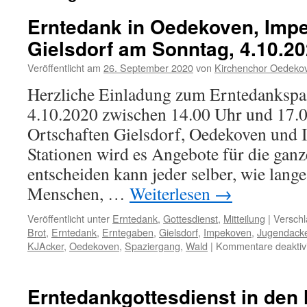
Erntedank in Oedekoven, Imp
Gielsdorf am Sonntag, 4.10.2
Veröffentlicht am
26. September 2020
von
Kirchenchor Oedeko
Herzliche Einladung zum Erntedankspa
4.10.2020 zwischen 14.00 Uhr und 17.0
Ortschaften Gielsdorf, Oedekoven und
Stationen wird es Angebote für die ganz
entscheiden kann jeder selber, wie lange
Menschen, …
Weiterlesen
→
Veröffentlicht unter
Erntedank
,
Gottesdienst
,
Mitteilung
|
Verschl
Brot
,
Erntedank
,
Erntegaben
,
Gielsdorf
,
Impekoven
,
Jugendack
KJAcker
,
Oedekoven
,
Spaziergang
,
Wald
|
Kommentare deaktivi
Erntedankgottesdienst in den