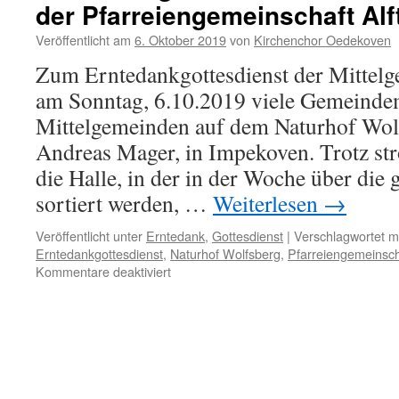
der Pfarreiengemeinschaft Alf
Veröffentlicht am
6. Oktober 2019
von
Kirchenchor Oedekoven
Zum Erntedankgottesdienst der Mittelge
am Sonntag, 6.10.2019 viele Gemeindem
Mittelgemeinden auf dem Naturhof Wolf
Andreas Mager, in Impekoven. Trotz s
die Halle, in der in der Woche über die 
sortiert werden, …
Weiterlesen
→
Veröffentlicht unter
Erntedank
,
Gottesdienst
|
Verschlagwortet m
Erntedankgottesdienst
,
Naturhof Wolfsberg
,
Pfarreiengemeinscha
für
Kommentare deaktiviert
Erntedankgottesdienst
in
den
Mittelgemeinden
der
Pfarreiengemeinschaft
Alfter