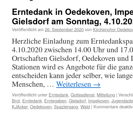
Erntedank in Oedekoven, Imp
Gielsdorf am Sonntag, 4.10.2
Veröffentlicht am
26. September 2020
von
Kirchenchor Oedeko
Herzliche Einladung zum Erntedankspa
4.10.2020 zwischen 14.00 Uhr und 17.0
Ortschaften Gielsdorf, Oedekoven und
Stationen wird es Angebote für die ganz
entscheiden kann jeder selber, wie lange
Menschen, …
Weiterlesen
→
Veröffentlicht unter
Erntedank
,
Gottesdienst
,
Mitteilung
|
Verschl
Brot
,
Erntedank
,
Erntegaben
,
Gielsdorf
,
Impekoven
,
Jugendack
KJAcker
,
Oedekoven
,
Spaziergang
,
Wald
|
Kommentare deaktivi