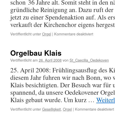
schon 36 Jahre alt. Somit steht in den n
gründliche Reinigung an. Dazu ruft de
jetzt zu einer Spendenaktion auf. Als e
verkauft der Kirchenchor eigens herges
für
Veröffentlicht unter
Orgel
|
Kommentare deaktiviert
Renovierung
der
Orgel
Orgelbau Klais
Veröffentlicht am
26. April 2008
von
St_Caecilia_Oedekoven
25. April 2008: Frühlingsausflug des K
diesem Jahr fuhren wir nach Bonn, wo 
Klais besichtigten. Der Besuch war für 
spannend, da unsere Oedekovener Orgel
Klais gebaut wurde. Um kurz …
Weiter
Veröffentlicht unter
Geselligkeit
,
Orgel
|
Kommentare deaktiviert