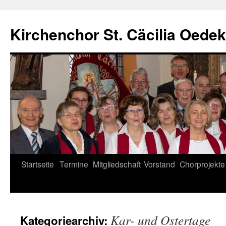
Zum
Inhalt
Kirchenchor St. Cäcilia Oede
springen
Startseite
Termine
Mitgliedschaft
Vorstand
Chorprojekte
Kar- und Ostertage
Kategoriearchiv: