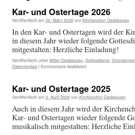
Kar- und Ostertage 2026
Veröffentlicht am
20. März 2026
von
Kirchenchor Oedekoven
In den Kar- und Ostertagen wird der K
in diesem Jahr wieder folgende Gottesd
mitgestalten: Herzliche Einladung!
Veröffentlicht unter
Alfter-Oedekoven
,
Gottesdienst
,
Gründonner
für
Ostermontag
|
Kommentare deaktiviert
Kar-
und
Ostertage
Kar- und Ostertage 2025
2026
Veröffentlicht am
2. April 2025
von
Kirchenchor Oedekoven
Auch in diesem Jahr wird der Kirchenc
Kar- und Ostertagen wieder folgende Go
musikalisch mitgestalten: Herzliche Ei