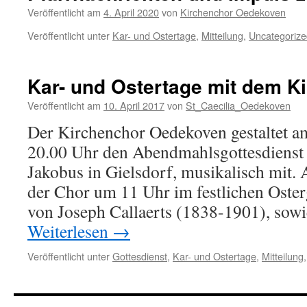
Veröffentlicht am
4. April 2020
von
Kirchenchor Oedekoven
Veröffentlicht unter
Kar- und Ostertage
,
Mitteilung
,
Uncategorize
Kar- und Ostertage mit dem K
Veröffentlicht am
10. April 2017
von
St_Caecilia_Oedekoven
Der Kirchenchor Oedekoven gestaltet 
20.00 Uhr den Abendmahlsgottesdienst i
Jakobus in Gielsdorf, musikalisch mit.
der Chor um 11 Uhr im festlichen Oster
von Joseph Callaerts (1838-1901), sowi
Weiterlesen
→
Veröffentlicht unter
Gottesdienst
,
Kar- und Ostertage
,
Mitteilung