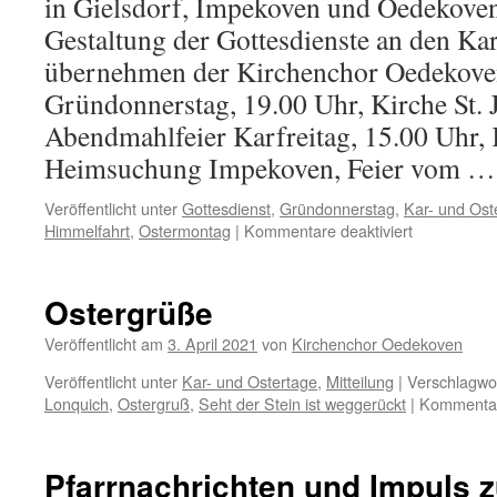
in Gielsdorf, Impekoven und Oedekoven
Gestaltung der Gottesdienste an den Ka
übernehmen der Kirchenchor Oedekove
Gründonnerstag, 19.00 Uhr, Kirche St. 
Abendmahlfeier Karfreitag, 15.00 Uhr, 
Heimsuchung Impekoven, Feier vom 
Veröffentlicht unter
Gottesdienst
,
Gründonnerstag
,
Kar- und Ost
für
Himmelfahrt
,
Ostermontag
|
Kommentare deaktiviert
2022:
Kar-
und
Ostergrüße
Ostertage
in
Veröffentlicht am
3. April 2021
von
Kirchenchor Oedekoven
den
Veröffentlicht unter
Kar- und Ostertage
,
Mitteilung
|
Verschlagwor
Mittelgemei
Lonquich
,
Ostergruß
,
Seht der Stein ist weggerückt
|
Kommentare
von
Alfter,
Pfarrnachrichten und Impuls