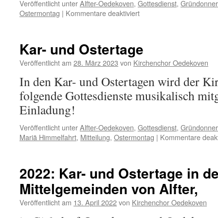
Veröffentlicht unter
Alfter-Oedekoven
,
Gottesdienst
,
Gründonner
für
Ostermontag
|
Kommentare deaktiviert
Kar-
und
Ostertage
Kar- und Ostertage
2025
Veröffentlicht am
28. März 2023
von
Kirchenchor Oedekoven
In den Kar- und Ostertagen wird der K
folgende Gottesdienste musikalisch mitg
Einladung!
Veröffentlicht unter
Alfter-Oedekoven
,
Gottesdienst
,
Gründonner
Mariä Himmelfahrt
,
Mitteilung
,
Ostermontag
|
Kommentare deakti
2022: Kar- und Ostertage in d
Mittelgemeinden von Alfter,
Veröffentlicht am
13. April 2022
von
Kirchenchor Oedekoven