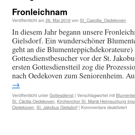
Fronleichnam
Veröffentlicht am
26. Mai 2016
von
St_Caecilia_Oedekoven
In diesem Jahr begann unsere Fronleic
Gielsdorf. Ein wunderschöner Blumen
geht an die Blumenteppichdekorateure)
Gottesdienstbesucher vor der St. Jakob
ersten Gottesdienstteil zog die Prozess
nach Oedekoven zum Seniorenheim. A
→
Veröffentlicht unter
Gottesdienst
|
Verschlagwortet mit
Blumente
St. Cäcilia Oedekoven
,
Kirchenchor St. Mariä Heimsuchung Im
für
Oedekoven
,
St. Jakobus Gielsdorf
|
Kommentare deaktiviert
Fro