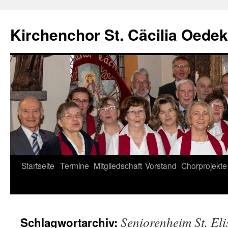
Zum
Inhalt
Kirchenchor St. Cäcilia Oede
springen
Startseite
Termine
Mitgliedschaft
Vorstand
Chorprojekte
Seniorenheim St. El
Schlagwortarchiv: