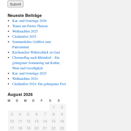
Neueste Beiträge
Kar- und Ostertage 2026
Trauer um Pastor Theisen
Weihnachten 2025
Cäcilienfest 2025
Sommerliches Grillfest zum
Patrozinium
Kirchenchor Witterschlick zu Gast
Chorausflug nach Rhöndorf – Ein
gelungener Sommertag mit Kultur,
Wein und Geselligkeit
Kar- und Ostertage 2025
Weihnachten 2024
Cäcilienfest 2024: Ein gelungenes Fest
August 2026
M
D
M
D
F
S
S
1
2
3
4
5
6
7
8
9
10
11
12
13
14
15
16
17
18
19
20
21
22
23