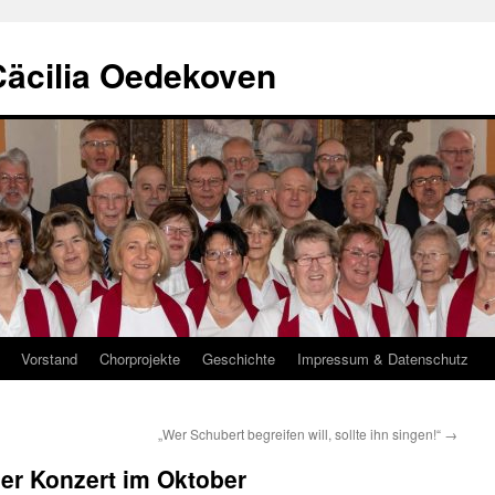
Cäcilia Oedekoven
Vorstand
Chorprojekte
Geschichte
Impressum & Datenschutz
„Wer Schubert begreifen will, sollte ihn singen!“
→
ser Konzert im Oktober