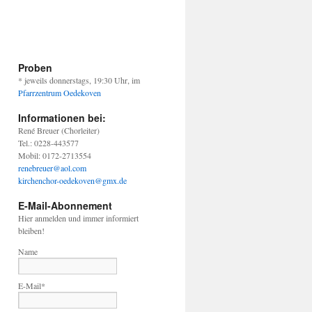
Proben
* jeweils donnerstags, 19:30 Uhr, im
Pfarrzentrum Oedekoven
Informationen bei:
René Breuer (Chorleiter)
Tel.: 0228-443577
Mobil: 0172-2713554
renebreuer@aol.com
kirchenchor-oedekoven@gmx.de
E-Mail-Abonnement
Hier anmelden und immer informiert
bleiben!
Name
E-Mail*