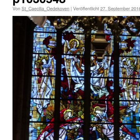
Von
St_Caecilia_Oedekoven
|
Veröffentlicht
27. September 201